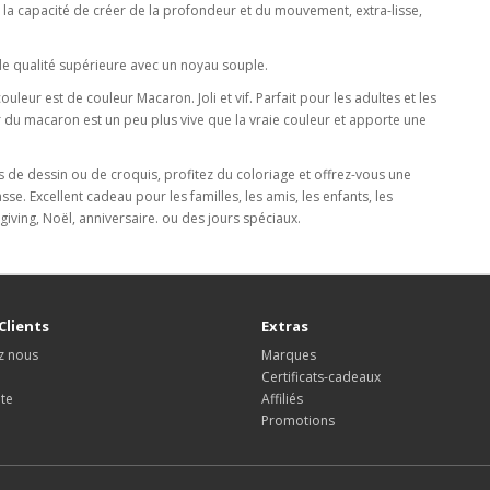
c la capacité de créer de la profondeur et du mouvement, extra-lisse,
 de qualité supérieure avec un noyau souple.
r est de couleur Macaron. Joli et vif. Parfait pour les adultes et les
r du macaron est un peu plus vive que la vraie couleur et apporte une
vres de dessin ou de croquis, profitez du coloriage et offrez-vous une
. Excellent cadeau pour les familles, les amis, les enfants, les
iving, Noël, anniversaire. ou des jours spéciaux.
Clients
Extras
z nous
Marques
Certificats-cadeaux
ite
Affiliés
Promotions