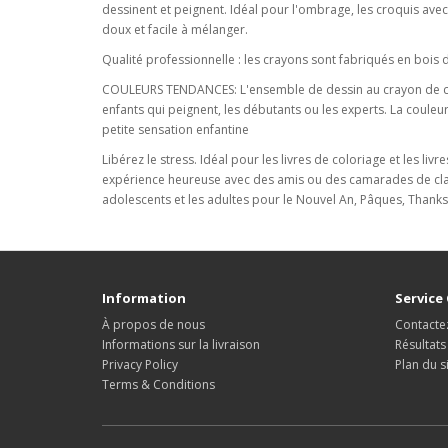
dessinent et peignent. Idéal pour l'ombrage, les croquis ave
doux et facile à mélanger.
Qualité professionnelle : les crayons sont fabriqués en bois
COULEURS TENDANCES: L'ensemble de dessin au crayon de couleu
enfants qui peignent, les débutants ou les experts. La couleu
petite sensation enfantine
Libérez le stress. Idéal pour les livres de coloriage et les li
expérience heureuse avec des amis ou des camarades de classe
adolescents et les adultes pour le Nouvel An, Pâques, Thanksg
Information
Service 
À propos de nous
Contacte
Informations sur la livraison
Résultats
Privacy Policy
Plan du s
Terms & Conditions