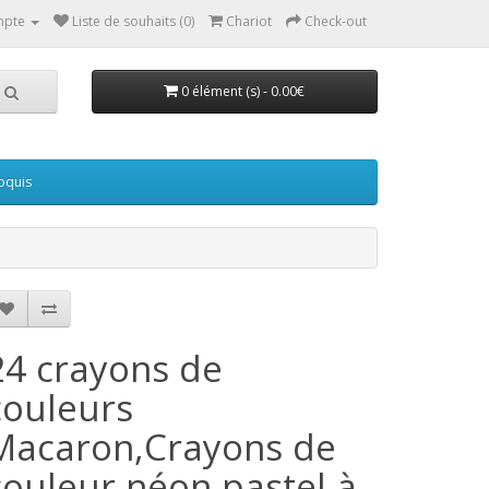
mpte
Liste de souhaits (0)
Chariot
Check-out
0 élément (s) - 0.00€
oquis
24 crayons de
couleurs
Macaron,Crayons de
couleur néon pastel à